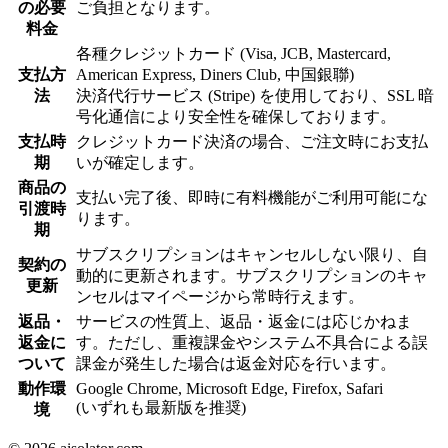
の必要
ご負担となります。
料金
各種クレジットカード (Visa, JCB, Mastercard,
支払方
American Express, Diners Club, 中国銀聯)
法
決済代行サービス (Stripe) を使用しており、SSL 暗
号化通信により安全性を確保しております。
支払時
クレジットカード決済の場合、ご注文時にお支払
期
いが確定します。
商品の
支払い完了後、即時に有料機能がご利用可能にな
引渡時
ります。
期
サブスクリプションはキャンセルしない限り、自
契約の
動的に更新されます。サブスクリプションのキャ
更新
ンセルはマイページから常時行えます。
返品・
サービスの性質上、返品・返金には応じかねま
返金に
す。ただし、重複課金やシステム不具合による誤
ついて
課金が発生した場合は返金対応を行います。
動作環
Google Chrome, Microsoft Edge, Firefox, Safari
(いずれも最新版を推奨)
境